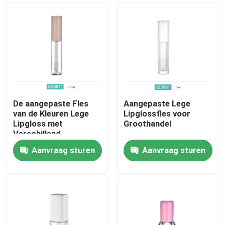
De aangepaste Fles
Aangepaste Lege
van de Kleuren Lege
Lipglossfles voor
Lipgloss met
Groothandel
Verschillend
Instrumenten en
Aanvraag sturen
Aanvraag sturen
Serigrafieembleem
Thuis
Producten
Over ons