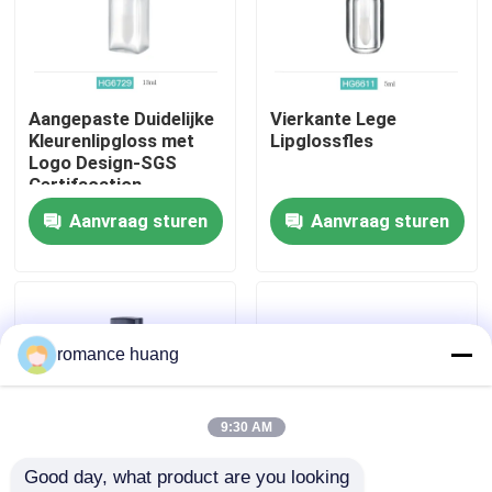
Fabrieksreis
Aangepaste Duidelijke
Vierkante Lege
Kwaliteitscontrole
Kleurenlipgloss met
Lipglossfles
Logo Design-SGS
Certifacation
Contacteer ons
Aanvraag sturen
Aanvraag sturen
Vraag een offerte aan
Kosmetische Fles Zonder lucht
romance huang
kosmetische lotionfles
9:30 AM
Good day, what product are you looking 
Kosmetische Roomkruik