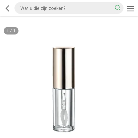
1
/
1