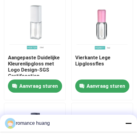
Fabrieksreis
Kwaliteitscontrole
Contacteer ons
Aangepaste Duidelijke
Vierkante Lege
Kleurenlipgloss met
Lipglossfles
Logo Design-SGS
Vraag een offerte aan
Certifacation
Aanvraag sturen
Aanvraag sturen
Kosmetische Fles Zonder lucht
kosmetische lotionfles
romance huang
Kosmetische Roomkruik