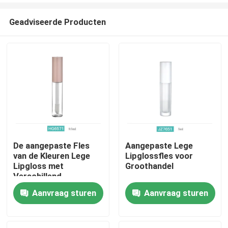
Geadviseerde Producten
De aangepaste Fles
Aangepaste Lege
van de Kleuren Lege
Lipglossfles voor
Thuis
Lipgloss met
Groothandel
Verschillend
Instrumenten en
Aanvraag sturen
Aanvraag sturen
Producten
Serigrafieembleem
Over ons