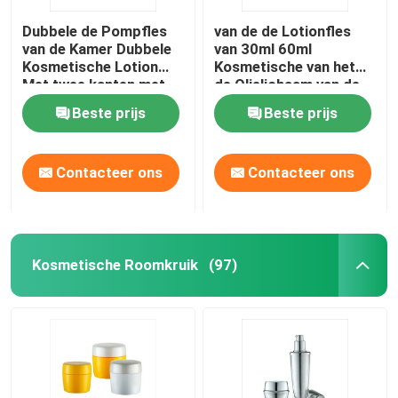
Dubbele de Pompfles
van de de Lotionfles
van de Kamer Dubbele
van 30ml 60ml
Kosmetische Lotion
Kosmetische van het
Met twee kanten met
de Olielichaam van de
Duidelijk GLB
het Serumlotion de
Beste prijs
Beste prijs
Pompfles
Contacteer ons
Contacteer ons
Kosmetische Roomkruik
(97)