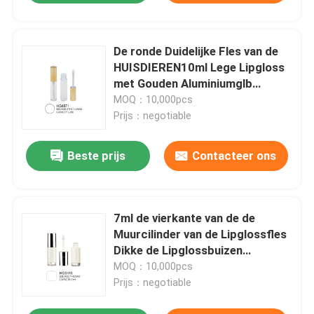
De ronde Duidelijke Fles van de
HUISDIEREN10ml Lege Lipgloss
met Gouden Aluminiumglb
Borstel
MOQ：10,000pcs
Prijs：negotiable
Beste prijs
Contacteer ons
7ml de vierkante van de de
Muurcilinder van de Lipglossfles
Dikke de Lipglossbuizen
ontruimen Basis Zilveren GLB
MOQ：10,000pcs
Prijs：negotiable