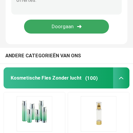
Lege Eyelinerfles
Het Geval van de oogschaduwmake-up
lege mascarabuis
ANDERE CATEGORIEËN VAN ONS
plastic broodje op fles
Kosmetische Fles Zonder lucht
(100)
Shampoo en veredelingsmiddelfles
middel om nagellak te verwijderenfles
Aluminiumfles en Kruik