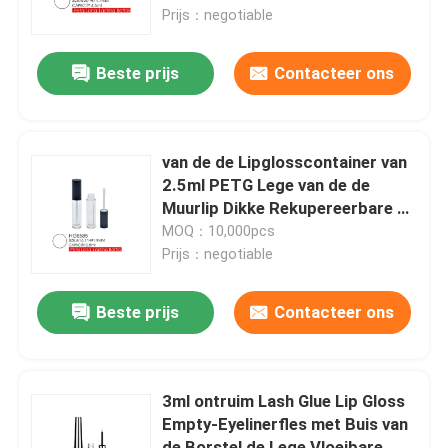
Prijs：negotiable
Fabrieksreis
Beste prijs
Contacteer ons
Kwaliteitscontrole
van de de Lipglosscontainer van
Contacteer ons
2.5ml PETG Lege van de de
Muurlip Dikke Rekupereerbare de
Glansfles
MOQ：10,000pcs
Vraag een offerte aan
Prijs：negotiable
Kosmetische Fles Zonder lucht
Beste prijs
Contacteer ons
kosmetische lotionfles
3ml ontruim Lash Glue Lip Gloss
Empty-Eyelinerfles met Buis van
Kosmetische Roomkruik
de Borstel de Lege Vloeibare