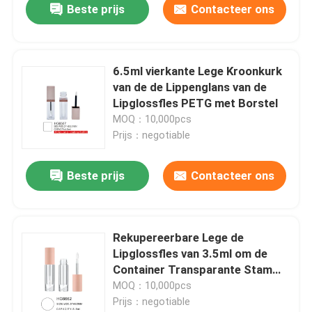
Beste prijs
Contacteer ons
6.5ml vierkante Lege Kroonkurk
van de de Lippenglans van de
Lipglossfles PETG met Borstel
MOQ：10,000pcs
Prijs：negotiable
Beste prijs
Contacteer ons
Rekupereerbare Lege de
Lipglossfles van 3.5ml om de
Container Transparante Stam
van de Lippenglans
MOQ：10,000pcs
Prijs：negotiable