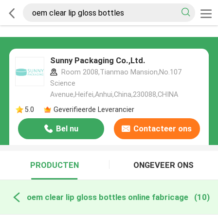
Sunny Packaging Co.,Ltd.
Room 2008,Tianmao Mansion,No.107
Science
Avenue,Heifei,Anhui,China,230088,CHINA
5.0
Geverifieerde Leverancier
Bel nu
Contacteer ons
PRODUCTEN
ONGEVEER ONS
oem clear lip gloss bottles online fabricage
(10)