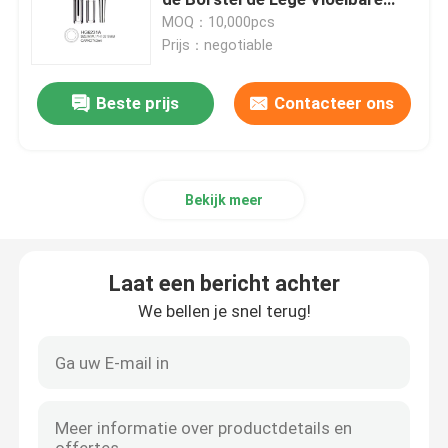
Eyeliner
MOQ：10,000pcs
Prijs：negotiable
De Fles van het luxedruppelbuisje
Beste prijs
Contacteer ons
cosmetische glazen fles
lege Geurbestrijdende stok
Bekijk meer
Het Geval van de lippenstiftbuis
Laat een bericht achter
poeder compact geval
We bellen je snel terug!
Lege Lipglossfles
Kosmetisch Pen Packaging