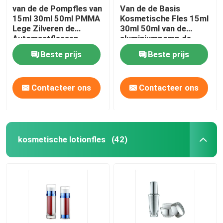
van de de Pompfles van
Van de de Basis
15ml 30ml 50ml PMMA
Kosmetische Fles 15ml
Plastiek Gelamineerde Buis
Lege Zilveren de
30ml 50ml van de
Automaatflessen
aluminiumpomp de
Zonder lucht Zonder
Pompfles Zonder lucht
Plastic Schroefdeksel
Beste prijs
Beste prijs
lucht
Zonder lucht
Kosmetische Lotionpomp
Contacteer ons
Contacteer ons
Plastic Trekkerspuitbus
kosmetische lotionfles
(42)
De Pomp van de schuimautomaat