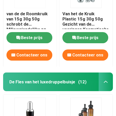
van de de Roomkruik
Van het de Kruik
van 15g 30g 50g
Plastic 15g 30g 50g
schrobt de
Gezicht van de
Milieuvriendelijke pp
voeringen Kosmetische
het Lichaamsboter
Room de Room
Beste prijs
Beste prijs
Kruiken Kosmetische
Kosmetische Kruik
Kruiken
Contacteer ons
Contacteer ons
De Fles van het luxedruppelbuisje
(12)