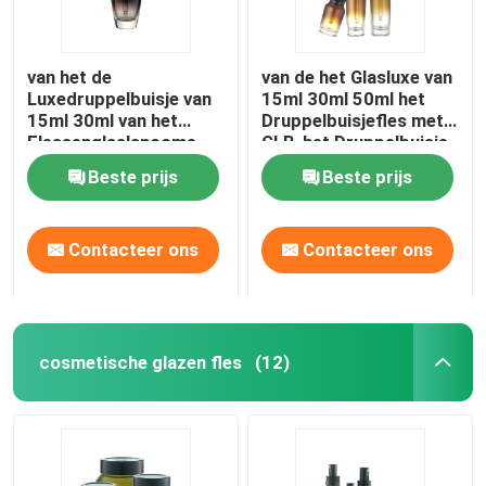
van het de
van de het Glasluxe van
Luxedruppelbuisje van
15ml 30ml 50ml het
15ml 30ml van het
Druppelbuisjefles met
Flessenglaslancome
GLB-het Druppelbuisje
van het de Essentie
van de Etherische
Beste prijs
Beste prijs
Lege Oog de
oliefles
Dalingsfles
Contacteer ons
Contacteer ons
cosmetische glazen fles
(12)