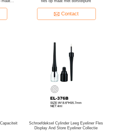
p maat
fles op maat met borstelpunt
Contact
 Capaciteit
Schroefdeksel Cylinder Leeg Eyeliner Fles
Display And Store Eyeliner Collectie