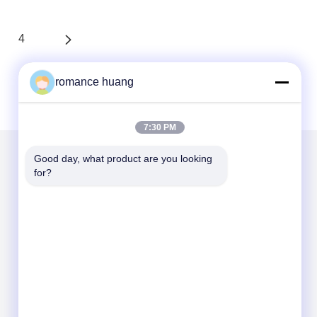
4
romance huang
7:30 PM
Good day, what product are you looking 
for?
Mail ons