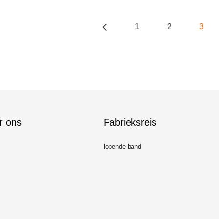
1
2
3
r ons
Fabrieksreis
lopende band