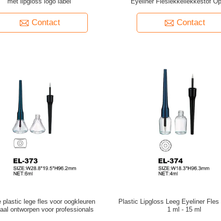
met lipgloss logo label
Eyeliner Fleslekkellekkestof O
gemaakte kleur
Contact
Contact
 plastic lege fles voor oogkleuren
Plastic Lipgloss Leeg Eyeliner Fles
aal ontworpen voor professionals
1 ml - 15 ml