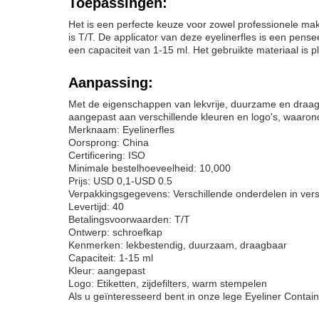
Toepassingen:
Het is een perfecte keuze voor zowel professionele make
is T/T. De applicator van deze eyelinerfles is een pen
een capaciteit van 1-15 ml. Het gebruikte materiaal is p
Aanpassing:
Met de eigenschappen van lekvrije, duurzame en draagba
aangepast aan verschillende kleuren en logo's, waaron
Merknaam: Eyelinerfles
Oorsprong: China
Certificering: ISO
Minimale bestelhoeveelheid: 10,000
Prijs: USD 0,1-USD 0.5
Verpakkingsgegevens: Verschillende onderdelen in ver
Levertijd: 40
Betalingsvoorwaarden: T/T
Ontwerp: schroefkap
Kenmerken: lekbestendig, duurzaam, draagbaar
Capaciteit: 1-15 ml
Kleur: aangepast
Logo: Etiketten, zijdefilters, warm stempelen
Als u geïnteresseerd bent in onze lege Eyeliner Contain