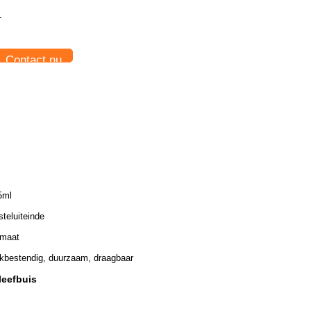
T
Contact nu
5ml
steluiteinde
maat
kbestendig, duurzaam, draagbaar
leefbuis