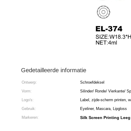
Gedetailleerde informatie
Ontwerp:
Schroefdeksel
Vorm:
Silinder/ Ronde/ Vierkante/ S
Logo's:
Label, zijde-scherm printen, 
Gebruik:
Eyeliner, Mascara, Lipgloss
Markeren:
Silk Screen Printing Leeg