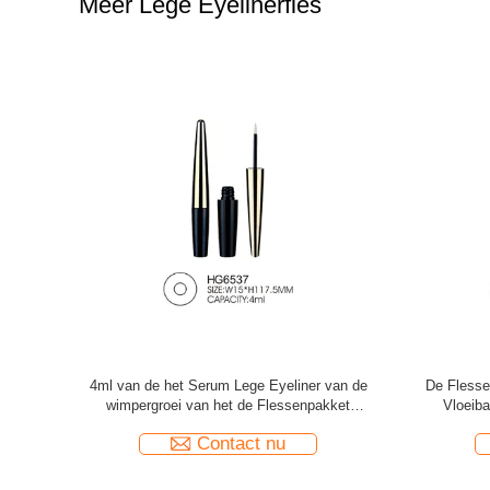
Meer Lege Eyelinerfles
od 3ml van
3ml van de de Flessenwimper van de
Luxe Pl
tic empty
aluminium de Lege Eyeliner Container van de
Co
de Lijm Vloeibare Eyeliner
Contact nu