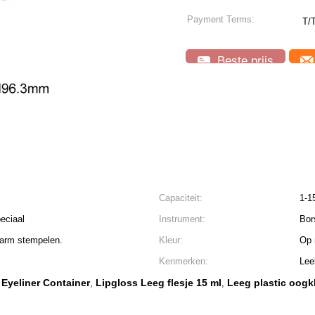
Payment Terms:
T/
Beste prijs
Capaciteit:
1-1
peciaal
Instrument:
Bor
warm stempelen.
Kleur:
Op 
Kenmerken:
Lee
 Eyeliner Container
Lipgloss Leeg flesje 15 ml
Leeg plastic oogk
,
,