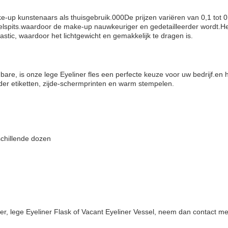
-up kunstenaars als thuisgebruik.000De prijzen variëren van 0,1 tot 0 d
seelspits.waardoor de make-up nauwkeuriger en gedetailleerder wordt.H
lastic, waardoor het lichtgewicht en gemakkelijk te dragen is.
re, is onze lege Eyeliner fles een perfecte keuze voor uw bedrijf.en
der etiketten, zijde-schermprinten en warm stempelen.
schillende dozen
er, lege Eyeliner Flask of Vacant Eyeliner Vessel, neem dan contact m