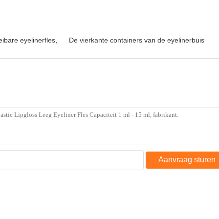
eibare eyelinerfles
,
De vierkante containers van de eyelinerbuis
Aanvraag sturen