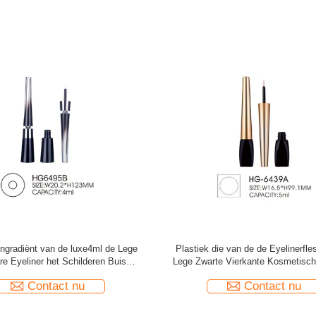
astic 3.5ml Mini Liquid Eyeliner
4ml lege Plastic de Wimperlijm d
ntainer Glod Borstel GLB
Eyelinerfles het Hete Stempel
Silkscreen verpakken
Contact nu
Contact nu