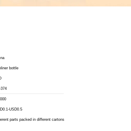
ina
liner bottle
O
-374
,000
D0.1-USD0.5
ferent parts packed in different cartons