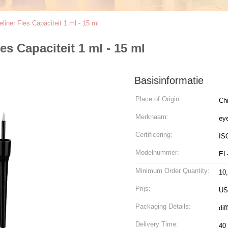
liner Fles Capaciteit 1 ml - 15 ml
es Capaciteit 1 ml - 15 ml
Basisinformatie
Place of Origin:
Ch
Merknaam:
eye
Certificering:
IS
Modelnummer:
EL
Minimum Order Quantity:
10
Prijs:
US
Packaging Details:
dif
Delivery Time:
40