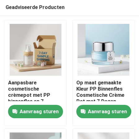
Geadviseerde Producten
Aanpasbare
Op maat gemaakte
cosmetische
Kleur PP Binnenfles
crèmepot met PP
Cosmetische Crème
Thuis
binnenfles en 7-
Pot met 7 Dagen
daagse
Verzending Monster
Aanvraag sturen
Aanvraag sturen
monsterverzending
voor Huidverzorging
Producten
Crème Verpakking
Over ons