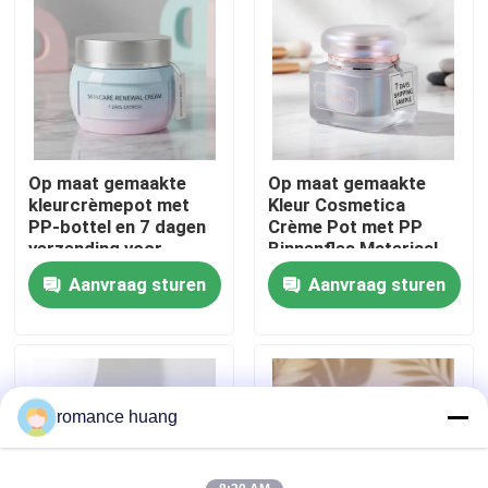
Fabrieksreis
Kwaliteitscontrole
Op maat gemaakte
Op maat gemaakte
Contacteer ons
kleurcrèmepot met
Kleur Cosmetica
PP-bottel en 7 dagen
Crème Pot met PP
verzending voor
Binnenfles Materiaal
Vraag een offerte aan
huidverzorgingspakket
en 7 Dagen Verzending
Aanvraag sturen
Aanvraag sturen
Sample
Kosmetische Fles Zonder lucht
kosmetische lotionfles
romance huang
Kosmetische Roomkruik