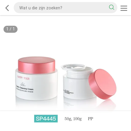
1
/
1