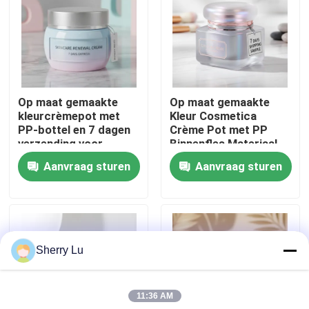
Fabrieksreis
Kwaliteitscontrole
Op maat gemaakte
Op maat gemaakte
kleurcrèmepot met
Kleur Cosmetica
Contacteer ons
PP-bottel en 7 dagen
Crème Pot met PP
verzending voor
Binnenfles Materiaal
huidverzorgingspakket
en 7 Dagen Verzending
Aanvraag sturen
Aanvraag sturen
Vraag een offerte aan
Sample
Kosmetische Fles Zonder lucht
Sherry Lu
kosmetische lotionfles
11:36 AM
Kosmetische Roomkruik