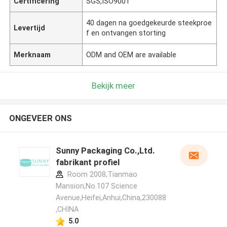
Certificering
SGS,ISO9001
40 dagen na goedgekeurde steekproe
Levertijd
f en ontvangen storting
Merknaam
ODM and OEM are available
Bekijk meer
ONGEVEER ONS
Sunny Packaging Co.,Ltd.
fabrikant profiel
Room 2008,Tianmao
Mansion,No.107 Science
Avenue,Heifei,Anhui,China,230088
,CHINA
5.0