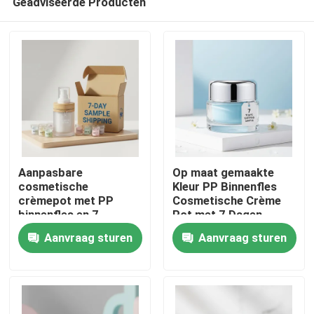
Geadviseerde Producten
Aanpasbare
Op maat gemaakte
cosmetische
Kleur PP Binnenfles
crèmepot met PP
Cosmetische Crème
binnenfles en 7-
Pot met 7 Dagen
Thuis
daagse
Verzending Monster
Aanvraag sturen
Aanvraag sturen
monsterverzending
voor Huidverzorging
Crème Verpakking
Producten
Over ons