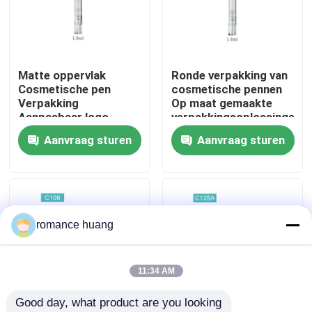
Fabrieksreis
Matte oppervlak
Ronde verpakking van
Kwaliteitscontrole
Cosmetische pen
cosmetische pennen
Verpakking
Op maat gemaakte
Aanpasbaar logo
verpakkingsoplossingen
Contacteer ons
Plastic Aluminium
Aanvraag sturen
Aanvraag sturen
materiaal
Vraag een offerte aan
Kosmetische Fles Zonder lucht
romance huang
kosmetische lotionfles
11:34 AM
Good day, what product are you looking 
Kosmetische Roomkruik