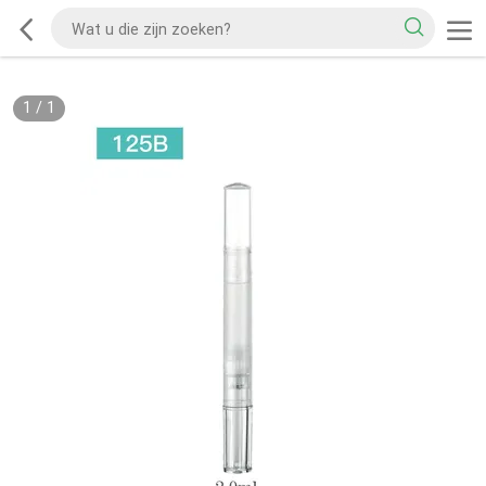
1
/
1