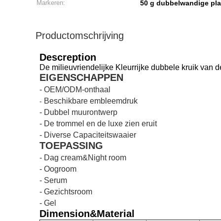
Markeren:
50 g dubbelwandige pla
Productomschrijving
Descreption
De milieuvriendelijke Kleurrijke dubbele kruik van 
EIGENSCHAPPEN
- OEM/ODM-onthaal
Beschikbare embleemdruk
-
-
Dubbel muurontwerp
- De trommel en de luxe zien eruit
- Diverse Capaciteitswaaier
TOEPASSING
- Dag cream&Night room
- Oogroom
-
Serum
- Gezichtsroom
- Gel
Dimension&Material