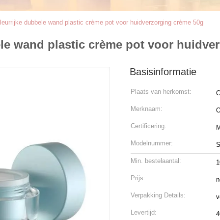
kleurrijke dubbele wand plastic crème pot voor huidverzorging crème 50g
bele wand plastic crème pot voor huidve
Basisinformatie
Plaats van herkomst:
C
Merknaam:
O
Certificering:
Modelnummer:
S
Min. bestelaantal:
1
Prijs:
n
Verpakking Details:
v
Levertijd:
4