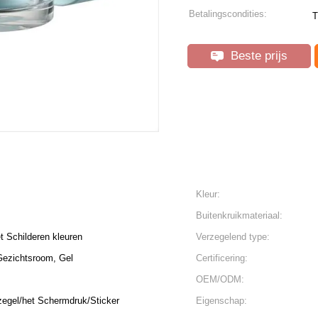
Betalingscondities:
T
Beste prijs
Kleur:
Buitenkruikmateriaal:
t Schilderen kleuren
Verzegelend type:
Gezichtsroom, Gel
Certificering:
OEM/ODM:
egel/het Schermdruk/Sticker
Eigenschap: