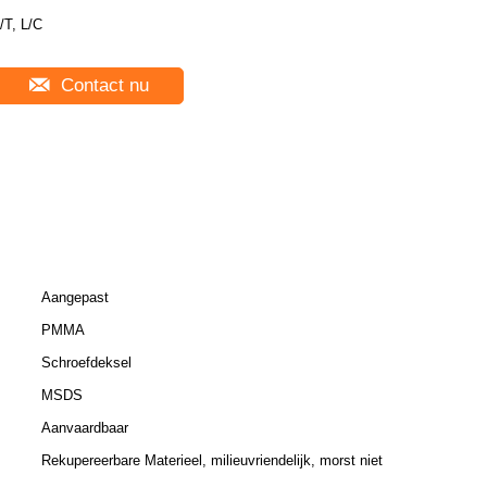
/T, L/C
Contact nu
Aangepast
PMMA
Schroefdeksel
MSDS
Aanvaardbaar
Rekupereerbare Materieel, milieuvriendelijk, morst niet