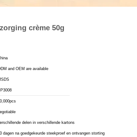
rzorging crème 50g
hina
DM and OEM are available
MSDS
P3008
0,000pcs
egotiable
erschillende delen in verschillende kartons
0 dagen na goedgekeurde steekproef en ontvangen storting