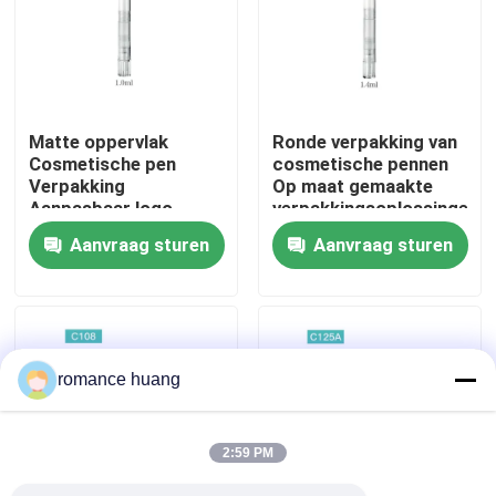
Fabrieksreis
Kwaliteitscontrole
Matte oppervlak
Ronde verpakking van
Cosmetische pen
cosmetische pennen
Verpakking
Op maat gemaakte
Contacteer ons
Aanpasbaar logo
verpakkingsoplossingen
Plastic Aluminium
Aanvraag sturen
Aanvraag sturen
materiaal
Vraag een offerte aan
Kosmetische Fles Zonder lucht
romance huang
kosmetische lotionfles
2:59 PM
Kosmetische Roomkruik