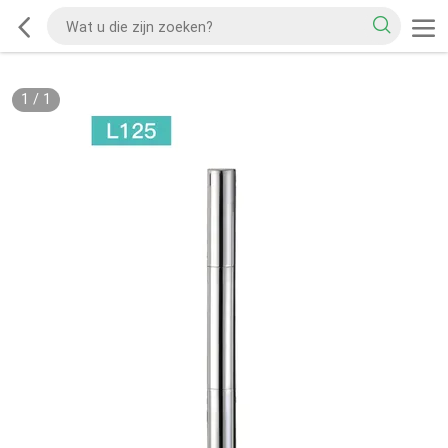
1
/
1