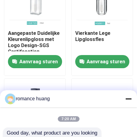
Fabrieksreis
Aangepaste Duidelijke
Vierkante Lege
Kwaliteitscontrole
Kleurenlipgloss met
Lipglossfles
Logo Design-SGS
Certifacation
Contacteer ons
Aanvraag sturen
Aanvraag sturen
Vraag een offerte aan
Kosmetische Fles Zonder lucht
romance huang
kosmetische lotionfles
7:20 AM
Good day, what product are you looking 
Kosmetische Roomkruik