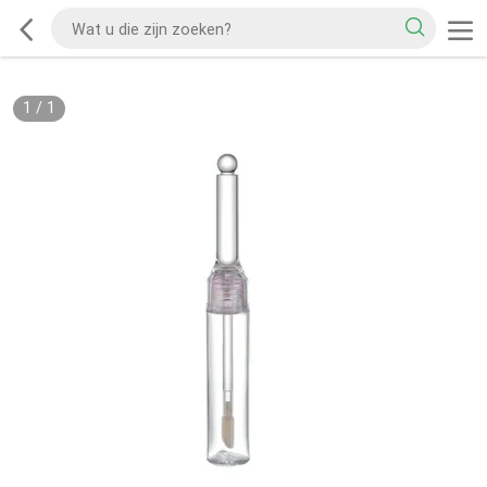
1
/
1