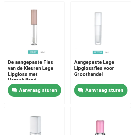
De aangepaste Fles
Aangepaste Lege
van de Kleuren Lege
Lipglossfles voor
Lipgloss met
Groothandel
Verschillend
Instrumenten en
Aanvraag sturen
Aanvraag sturen
Serigrafieembleem
Thuis
Producten
Over ons