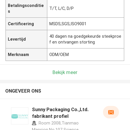
Betalingsconditie
T/T, L/C, D/P
s
Certificering
MSDS,SGS,ISO9001
40 dagen na goedgekeurde steekproe
Levertijd
f en ontvangen storting
Merknaam
ODM/OEM
Bekijk meer
ONGEVEER ONS
Sunny Packaging Co.,Ltd.
fabrikant profiel
Room 2008,Tianmao
Mansion,No.107 Science