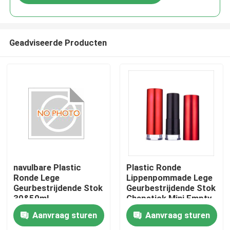
Geadviseerde Producten
Thuis
navulbare Plastic
Plastic Ronde
Ronde Lege
Lippenpommade Lege
Geurbestrijdende Stok
Geurbestrijdende Stok
Producten
30&50ml
Chapstick Mini Empty
Deodorant Tubes
Aanvraag sturen
Aanvraag sturen
Over ons