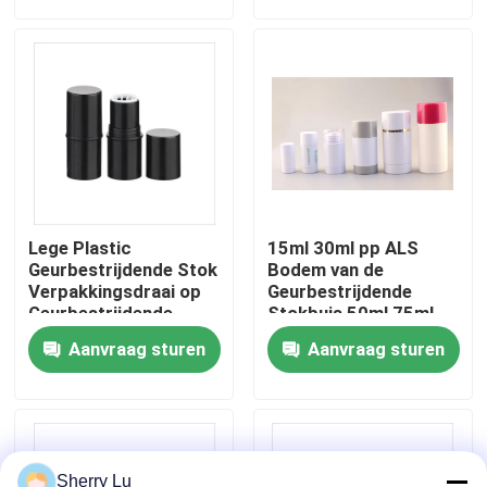
Fabrieksreis
Kwaliteitscontrole
Contacteer ons
Lege Plastic
15ml 30ml pp ALS
Vraag een offerte aan
Geurbestrijdende Stok
Bodem van de
Verpakkingsdraai op
Geurbestrijdende
Geurbestrijdende
Stokbuis 50ml 75ml
Containers
vulde Dame Speed
Kosmetische Fles Zonder lucht
Aanvraag sturen
Aanvraag sturen
Stick
kosmetische lotionfles
Kosmetische Roomkruik
Sherry Lu