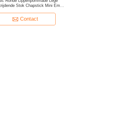
tic Ronde Lippenpommade Lege
rijdende Stok Chapstick Mini Empty
Deodorant Tubes
Contact