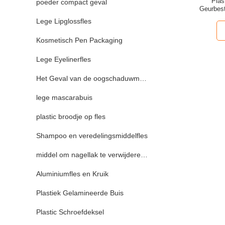
Plas
poeder compact geval
Geurbest
Lege Lipglossfles
Kosmetisch Pen Packaging
Lege Eyelinerfles
Het Geval van de oogschaduwmake-up
lege mascarabuis
plastic broodje op fles
Shampoo en veredelingsmiddelfles
middel om nagellak te verwijderenfles
Aluminiumfles en Kruik
Plastiek Gelamineerde Buis
Plastic Schroefdeksel