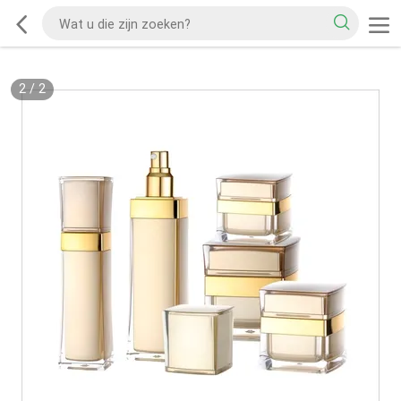
2
/
2