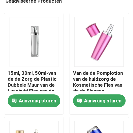
Geadviseerde Producten
15ml, 30ml, 50ml-van
Van de de Pomplotion
de de Zorg de Plastic
van de huidzorg de
Dubbele Muur van de
Kosmetische Fles van
Luxehuid Fles van de
de de Flessen
Thuis
de Lotionpomp Acryl
Milieuvriendelijke Lege
Aanvraag sturen
Aanvraag sturen
Lotion voor
Kosmetische
Producten
Verpakking
Over ons