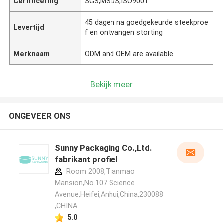
Certificering
SGS,MSDS,ISO9001
45 dagen na goedgekeurde steekproe
Levertijd
f en ontvangen storting
Merknaam
ODM and OEM are available
Bekijk meer
ONGEVEER ONS
Sunny Packaging Co.,Ltd.
fabrikant profiel
Room 2008,Tianmao
Mansion,No.107 Science
Avenue,Heifei,Anhui,China,230088
,CHINA
5.0