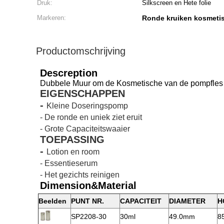
Druk:
Silkscreen en Hete folie
Markeren:
Ronde kruiken kosmetis
Productomschrijving
Descreption
Dubbele Muur om de Kosmetische van de pompfles k
EIGENSCHAPPEN
-
Kleine Doseringspomp
- De ronde en uniek ziet eruit
- Grote Capaciteitswaaier
TOEPASSING
-
Lotion en room
- Essentieserum
- Het gezichts reinigen
Dimension&Material
Beelden
PUNT NR.
CAPACITEIT
DIAMETER
H
SP2208-30
30ml
49.0mm
8