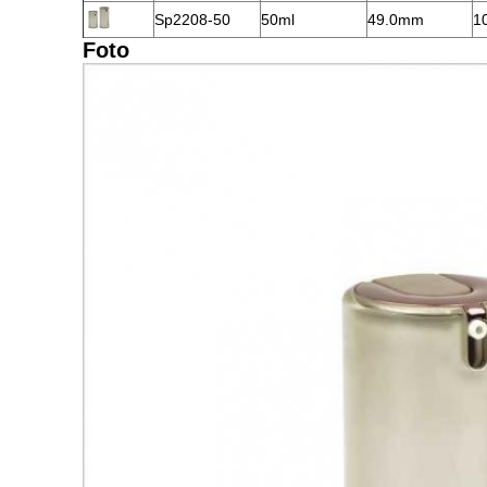
Sp2208-50
50ml
49.0mm
1
Foto