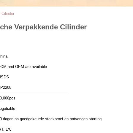
Cilinder
sche Verpakkende Cilinder
hina
DM and OEM are available
MSDS
P2208
0,000pcs
egotiable
0 dagen na goedgekeurde steekproef en ontvangen storting
/T, L/C