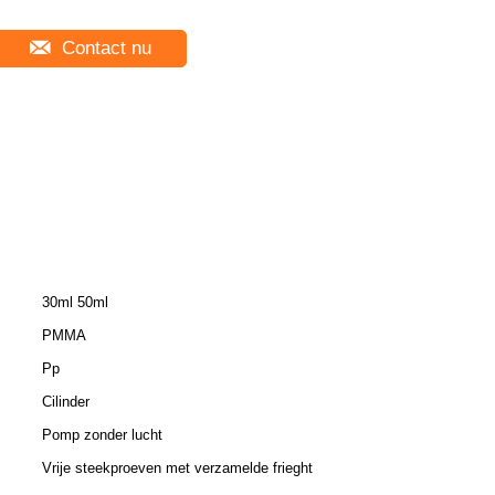
Contact nu
30ml 50ml
PMMA
Pp
Cilinder
Pomp zonder lucht
Vrije steekproeven met verzamelde frieght