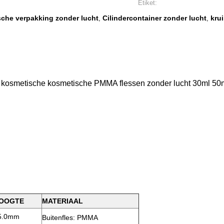
Etiket:
che verpakking zonder lucht
Cilindercontainer zonder lucht
kru
,
,
osmetische kosmetische PMMA flessen zonder lucht 30ml 50ml
OOGTE
MATERIAAL
5.0mm
Buitenfles: PMMA