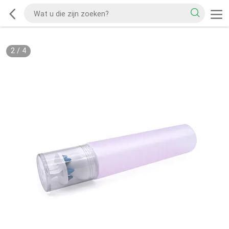
2
/
4