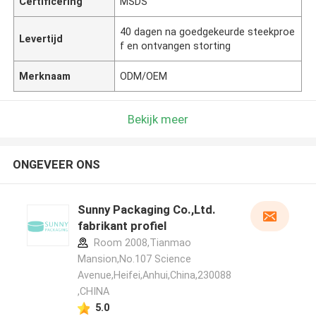
Certificering
MSDS
40 dagen na goedgekeurde steekproe
Levertijd
f en ontvangen storting
Merknaam
ODM/OEM
Bekijk meer
ONGEVEER ONS
Sunny Packaging Co.,Ltd.
fabrikant profiel
Room 2008,Tianmao
Mansion,No.107 Science
Avenue,Heifei,Anhui,China,230088
,CHINA
5.0