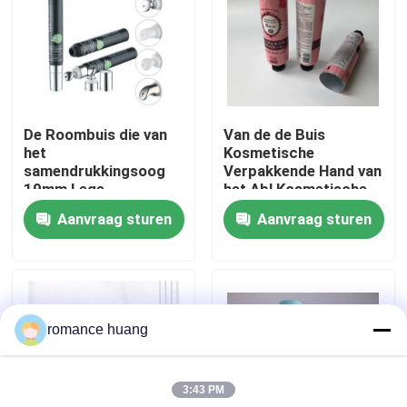
Fabrieksreis
Kwaliteitscontrole
De Roombuis die van
Van de de Buis
het
Kosmetische
Contacteer ons
samendrukkingsoog
Verpakkende Hand van
19mm Lege
het Abl Kosmetische
Kosmetische
Plastiek Gelamineerde
Aanvraag sturen
Aanvraag sturen
Vraag een offerte aan
Serumflessen
Aluminium de
verpakken
Roombuis
Kosmetische Fles Zonder lucht
romance huang
kosmetische lotionfles
3:43 PM
Kosmetische Roomkruik