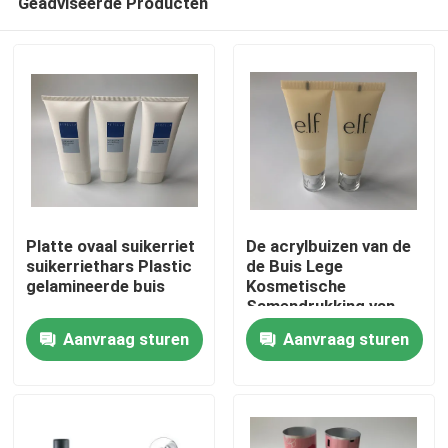
Geadviseerde Producten
Platte ovaal suikerriet
De acrylbuizen van de
suikerriethars Plastic
de Buis Lege
gelamineerde buis
Kosmetische
Samendrukking van
Thuis
GLB Plastiek
Aanvraag sturen
Aanvraag sturen
Gelamineerde
Producten
Over ons