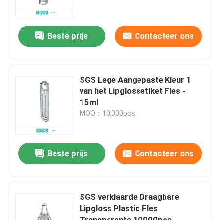
Fabrieksreis
Beste prijs
Contacteer ons
Kwaliteitscontrole
SGS Lege Aangepaste Kleur 1
Contacteer ons
van het Lipglossetiket Fles -
15ml
MOQ：10,000pcs
Vraag een offerte aan
Kosmetische Fles Zonder lucht
Beste prijs
Contacteer ons
kosmetische lotionfles
SGS verklaarde Draagbare
Lipgloss Plastic Fles
Kosmetische Roomkruik
Transparante 10000pcs