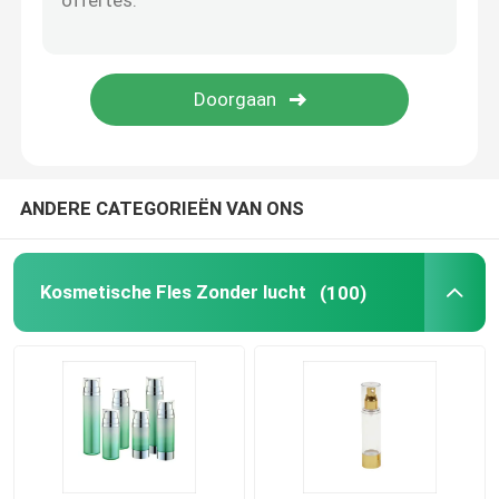
Lege Eyelinerfles
Het Geval van de oogschaduwmake-up
lege mascarabuis
ANDERE CATEGORIEËN VAN ONS
plastic broodje op fles
Kosmetische Fles Zonder lucht
(100)
Shampoo en veredelingsmiddelfles
middel om nagellak te verwijderenfles
Aluminiumfles en Kruik