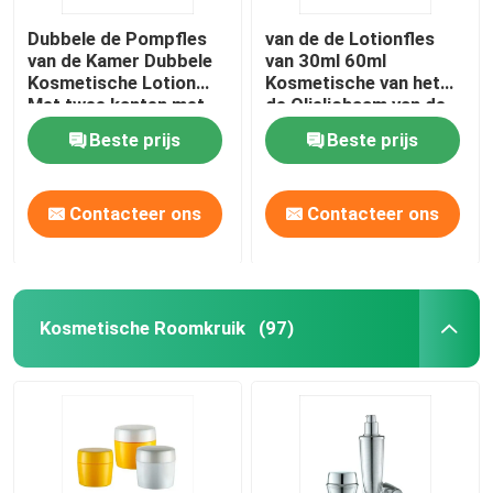
Dubbele de Pompfles
van de de Lotionfles
van de Kamer Dubbele
van 30ml 60ml
Kosmetische Lotion
Kosmetische van het
Met twee kanten met
de Olielichaam van de
Duidelijk GLB
het Serumlotion de
Beste prijs
Beste prijs
Pompfles
Contacteer ons
Contacteer ons
Kosmetische Roomkruik
(97)