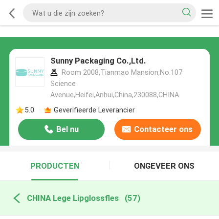
Sunny Packaging Co.,Ltd.
Room 2008,Tianmao Mansion,No.107
Science
Avenue,Heifei,Anhui,China,230088,CHINA
5.0
Geverifieerde Leverancier
Bel nu
Contacteer ons
PRODUCTEN
ONGEVEER ONS
CHINA Lege Lipglossfles
(57)