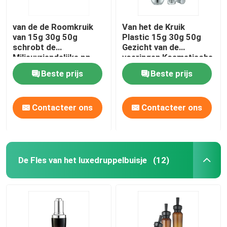
van de de Roomkruik
Van het de Kruik
van 15g 30g 50g
Plastic 15g 30g 50g
schrobt de
Gezicht van de
Milieuvriendelijke pp
voeringen Kosmetische
het Lichaamsboter
Room de Room
Beste prijs
Beste prijs
Kruiken Kosmetische
Kosmetische Kruik
Kruiken
Contacteer ons
Contacteer ons
De Fles van het luxedruppelbuisje
(12)