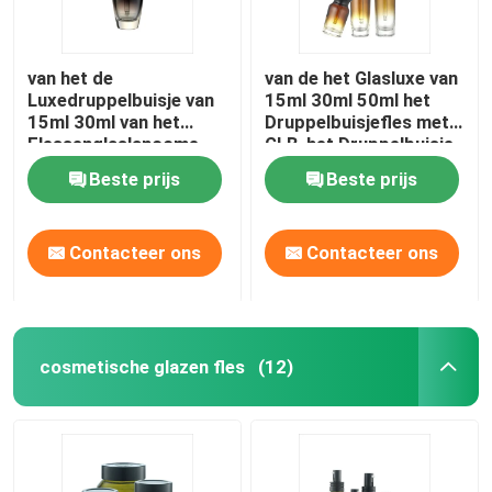
van het de
van de het Glasluxe van
Luxedruppelbuisje van
15ml 30ml 50ml het
15ml 30ml van het
Druppelbuisjefles met
Flessenglaslancome
GLB-het Druppelbuisje
van het de Essentie
van de Etherische
Beste prijs
Beste prijs
Lege Oog de
oliefles
Dalingsfles
Contacteer ons
Contacteer ons
cosmetische glazen fles
(12)