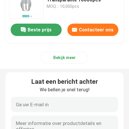
MOQ：10,000pcs
De Fles van het luxedruppelbuisje
Beste prijs
Contacteer ons
cosmetische glazen fles
lege Geurbestrijdende stok
Bekijk meer
Het Geval van de lippenstiftbuis
Laat een bericht achter
poeder compact geval
We bellen je snel terug!
Lege Lipglossfles
Kosmetisch Pen Packaging