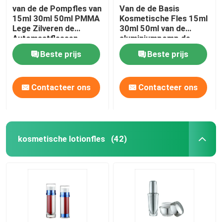
van de de Pompfles van
Van de de Basis
15ml 30ml 50ml PMMA
Kosmetische Fles 15ml
Plastiek Gelamineerde Buis
Lege Zilveren de
30ml 50ml van de
Automaatflessen
aluminiumpomp de
Zonder lucht Zonder
Pompfles Zonder lucht
Plastic Schroefdeksel
Beste prijs
Beste prijs
lucht
Zonder lucht
Kosmetische Lotionpomp
Contacteer ons
Contacteer ons
Plastic Trekkerspuitbus
kosmetische lotionfles
(42)
De Pomp van de schuimautomaat