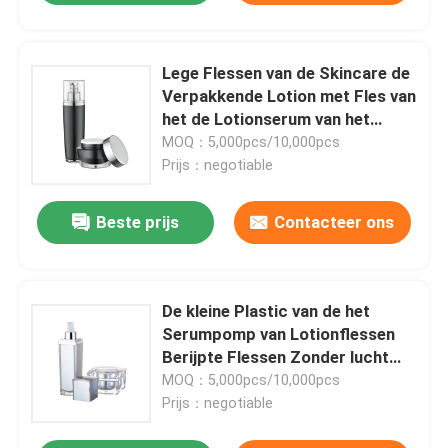
Lege Flessen van de Skincare de
Verpakkende Lotion met Fles van
het de Lotionserum van het
Deksellichaam de Boter
MOQ：5,000pcs/10,000pcs
Prijs：negotiable
Beste prijs
Contacteer ons
De kleine Plastic van de het
Serumpomp van Lotionflessen
Berijpte Flessen Zonder lucht
30ml 50ml 80ml 20ml
MOQ：5,000pcs/10,000pcs
Prijs：negotiable