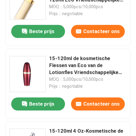
Plastic Reis
MOQ：5,000pcs/10,000pcs
Prijs：negotiable
De Fles van het luxedruppelbuisje
Beste prijs
Contacteer ons
cosmetische glazen fles
lege Geurbestrijdende stok
15-120ml de kosmetische
Flessen van Eco van de
Lotionfles Vriendschappelijke
Het Geval van de lippenstiftbuis
Lege Plastic voor Lotion
MOQ：5,000pcs/10,000pcs
Prijs：negotiable
poeder compact geval
Beste prijs
Contacteer ons
Lege Lipglossfles
15-120ml 4 Oz-Kosmetische de
Kosmetisch Pen Packaging