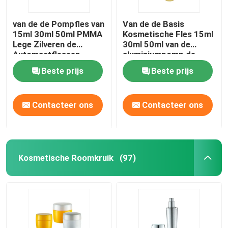
van de de Pompfles van
Van de de Basis
15ml 30ml 50ml PMMA
Kosmetische Fles 15ml
Lege Zilveren de
30ml 50ml van de
Automaatflessen
aluminiumpomp de
Zonder lucht Zonder
Pompfles Zonder lucht
Beste prijs
Beste prijs
lucht
Zonder lucht
Contacteer ons
Contacteer ons
Kosmetische Roomkruik
(97)