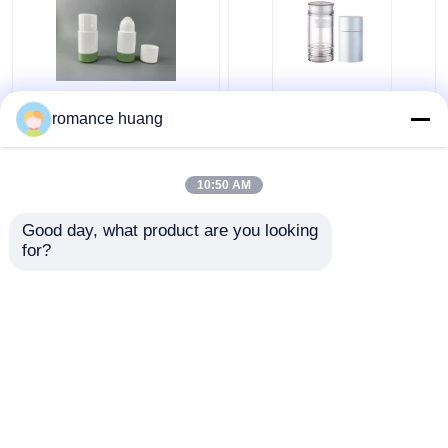
Navulbare Lege
PCR van de was
romance huang
Geurbestrijdende
Stevige Room Ovale
Stokdraai op Stokbuis
Vlakke Kosmetische
voor Lichaamsbalsems
Verpakkingsdraai op
10:50 AM
Geurbestrijdende
Beste prijs
Beste prijs
Buizen
Good day, what product are you looking 
for?
Contacteer ons
Contacteer ons
Bekijk meer
Thuis
Ongeveer ons
Contacteer ons
Desktop Site