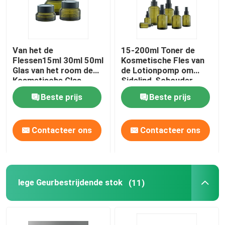
Van het de
15-200ml Toner de
Flessen15ml 30ml 50ml
Kosmetische Fles van
Glas van het room de
de Lotionpomp om
Kosmetische Glas
Sidelind-Schouder
Schoonheidsmiddelen
Beste prijs
Beste prijs
van de Roomkruiken
voor Skincare
Contacteer ons
Contacteer ons
lege Geurbestrijdende stok
(11)