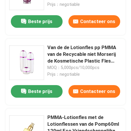
Prijs：negotiable
Fabrieksreis
Beste prijs
Contacteer ons
Kwaliteitscontrole
Van de de Lotionfles pp PMMA
Contacteer ons
van de Recycable niet Morserij
de Kosmetische Plastic Fles
Zonder lucht
MOQ：5,000pcs/10,000pcs
Vraag een offerte aan
Prijs：negotiable
Kosmetische Fles Zonder lucht
Beste prijs
Contacteer ons
kosmetische lotionfles
PMMA-Lotionfles met de
Lotionflessen van de Pomp60ml
Kosmetische Roomkruik
120ml Eco Vriendschappelijke