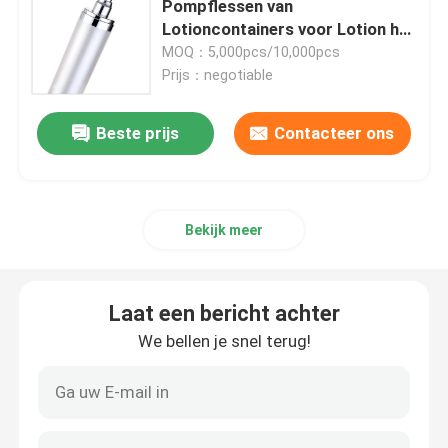
Pompflessen van
Lotioncontainers voor Lotion het
Lege Eyelinerfles
Maken
MOQ：5,000pcs/10,000pcs
Prijs：negotiable
Het Geval van de oogschaduwmake-up
Beste prijs
Contacteer ons
lege mascarabuis
Bekijk meer
plastic broodje op fles
Shampoo en veredelingsmiddelfles
Laat een bericht achter
We bellen je snel terug!
middel om nagellak te verwijderenfles
Aluminiumfles en Kruik