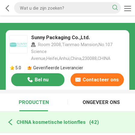
Sunny Packaging Co.,Ltd.
Room 2008,Tianmao Mansion,No.107
Science
Avenue,Heifei,Anhui,China,230088,CHINA
5.0
Geverifieerde Leverancier
Bel nu
Contacteer ons
PRODUCTEN
ONGEVEER ONS
CHINA kosmetische lotionfles
(42)