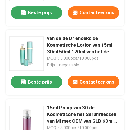
Beste prijs
Contacteer ons
van de de Driehoeks de
Kosmetische Lotion van 15ml
30ml 50ml 120ml van het de
Flessenserum Lege Flessen met
MOQ：5,000pcs/10,000pcs
Pomp
Prijs：negotiable
Beste prijs
Contacteer ons
Thuis
15ml Pomp van 30 de
Producten
Kosmetische het Serumflessen
van Ml met OEM van GLB 60ml
120ml
Over ons
MOQ：5,000pcs/10,000pcs