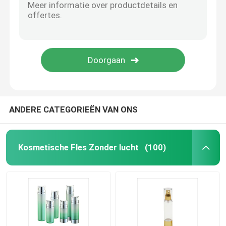
Plastiek Gelamineerde Buis
Plastic Schroefdeksel
Kosmetische Lotionpomp
ANDERE CATEGORIEËN VAN ONS
Plastic Trekkerspuitbus
Kosmetische Fles Zonder lucht
(100)
De Pomp van de schuimautomaat