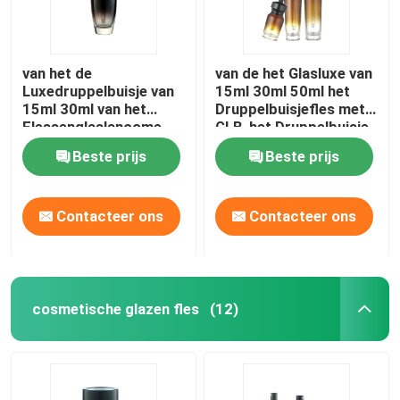
van het de
van de het Glasluxe van
Luxedruppelbuisje van
15ml 30ml 50ml het
15ml 30ml van het
Druppelbuisjefles met
Flessenglaslancome
GLB-het Druppelbuisje
van het de Essentie
van de Etherische
Beste prijs
Beste prijs
Lege Oog de
oliefles
Dalingsfles
Contacteer ons
Contacteer ons
cosmetische glazen fles
(12)