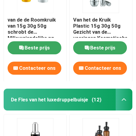
van de de Roomkruik
Van het de Kruik
van 15g 30g 50g
Plastic 15g 30g 50g
schrobt de
Gezicht van de
Milieuvriendelijke pp
voeringen Kosmetische
het Lichaamsboter
Room de Room
Beste prijs
Beste prijs
Kruiken Kosmetische
Kosmetische Kruik
Kruiken
Contacteer ons
Contacteer ons
De Fles van het luxedruppelbuisje
(12)