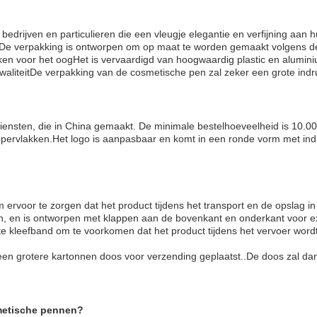
edrijven en particulieren die een vleugje elegantie en verfijning aan 
De verpakking is ontworpen om op maat te worden gemaakt volgens de 
maken voor het oogHet is vervaardigd van hoogwaardig plastic en alumi
waliteitDe verpakking van de cosmetische pen zal zeker een grote ind
nsten, die in China gemaakt. De minimale bestelhoeveelheid is 10.000 
pervlakken.Het logo is aanpasbaar en komt in een ronde vorm met indi
n
ervoor te zorgen dat het product tijdens het transport en de opslag 
on, en is ontworpen met klappen aan de bovenkant en onderkant voor e
 kleefband om te voorkomen dat het product tijdens het vervoer word
 een grotere kartonnen doos voor verzending geplaatst..De doos zal 
smetische pennen?