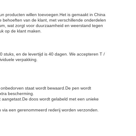
hun producten willen toevoegen.Het is gemaakt in China
behoeften van de klant, met verschillende onderdelen
nium, wat zorgt voor duurzaamheid en weerstand tegen
ruk op de klant maken.
stuks, en de levertijd is 40 dagen. We accepteren T /
viduele verpakking.
in onbedorven staat wordt bewaard.De pen wordt
xtra bescherming.
t aangetast.De doos wordt gelabeld met een unieke
dan via een gerenommeerd rederij worden verzonden.