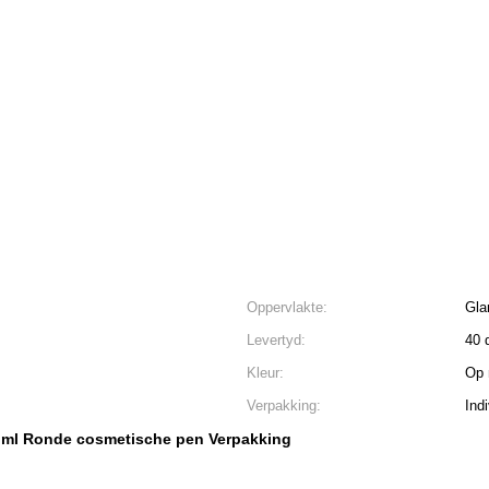
Oppervlakte:
Gla
Levertyd:
40 
Kleur:
Op 
Verpakking:
Ind
 ml Ronde cosmetische pen Verpakking