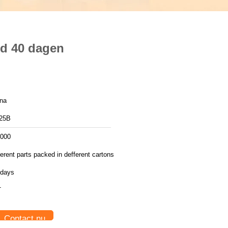
yd 40 dagen
ina
25B
,000
ferent parts packed in defferent cartons
 days
T
Contact nu