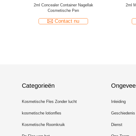
Packaging
Het kosmetische van de Draaipen lip gloss
2ML de k
an de
tubes 2.0ml van Draaipen container oil gel
Nail Oil-Pe
ische
cream Kleine Volume
Contact nu
Categorieën
Ongevee
Kosmetische Fles Zonder lucht
Inleiding
kosmetische lotionfles
Geschiedenis
Kosmetische Roomkruik
Dienst