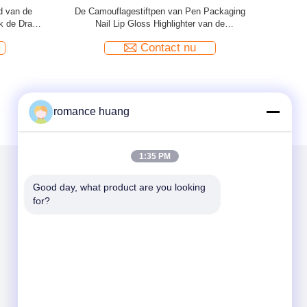
th Brush
2.8ml kosmetische Pen Packaging Vacuum
2ml C
nnen pp
Liquid Empty-Camouflagestiftbuis met
Instrumenten
Contact nu
romance huang
1:35 PM
Good day, what product are you looking 
Mail ons
for?