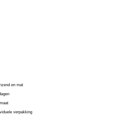
nzend en mat
dagen
maat
ividuele verpakking