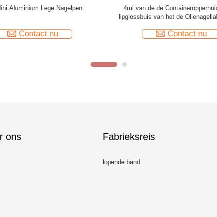
osmetische Pen Packaging Empty
6ML de lege Kosmetische Pen Wi
nnentanden die Lip witten polijsten
Empty Cuticle-Ronde van Oliepe
Contact nu
Contact nu
r ons
Fabrieksreis
lopende band