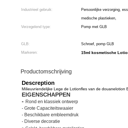
Industrieel gebruik:
Persoonlijke verzorging, ess
medische plastieken,
Verzegelend type:
Pomp met GLB
GLB:
Schroef, pomp GLB
Markeren:
15ml kosmetische Lotio
Productomschrijving
Descreption
Milieuvriendelijke Lege de Lotionfles van de douanelotio
EIGENSCHAPPEN
-
Rond en klassiek ontwerp
-
Grote Capaciteitswaaier
-
Beschikbare embleemdruk
- Diverse decoratie
-