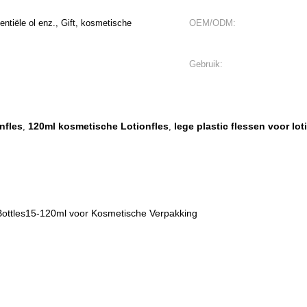
entiële ol enz., Gift, kosmetische
OEM/ODM:
Gebruik:
nfles
120ml kosmetische Lotionfles
lege plastic flessen voor lot
,
,
n Bottles15-120ml voor Kosmetische Verpakking