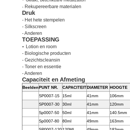
Gelakt, beschikbare metalization
Rekupereerbare materialen
-
Druk
- Het hete stempelen
- Silkscreen
- Anderen
TOEPASSING
-
Lotion en room
-
Biologische producten
- Gezichtscleansin
- Toner en essentie
- Anderen
Capaciteit en Afmeting
Beelden
PUNT NR.
CAPACITEIT
DIAMETER
HOOGTE
SP0007-15
15ml
41mm
106mm
SP0007-30
30ml
41mm
120mm
Sp0007-50
50ml
41mm
140.5mm
Sp0007-80
80ml
49mm
163mm
SP0007-120
120ML
49mm
183mm