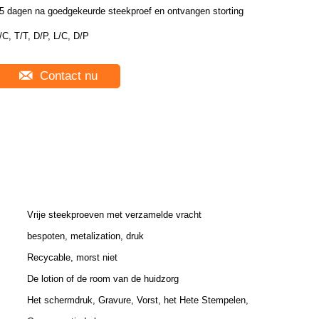
5 dagen na goedgekeurde steekproef en ontvangen storting
/C, T/T, D/P, L/C, D/P
Contact nu
Vrije steekproeven met verzamelde vracht
bespoten, metalization, druk
Recycable, morst niet
De lotion of de room van de huidzorg
Het schermdruk, Gravure, Vorst, het Hete Stempelen,