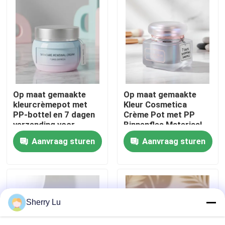
Fabrieksreis
Kwaliteitscontrole
Contacteer ons
Op maat gemaakte
Op maat gemaakte
kleurcrèmepot met
Kleur Cosmetica
PP-bottel en 7 dagen
Crème Pot met PP
Vraag een offerte aan
verzending voor
Binnenfles Materiaal
huidverzorgingspakket
en 7 Dagen Verzending
Aanvraag sturen
Aanvraag sturen
Sample
Kosmetische Fles Zonder lucht
kosmetische lotionfles
Sherry Lu
Kosmetische Roomkruik