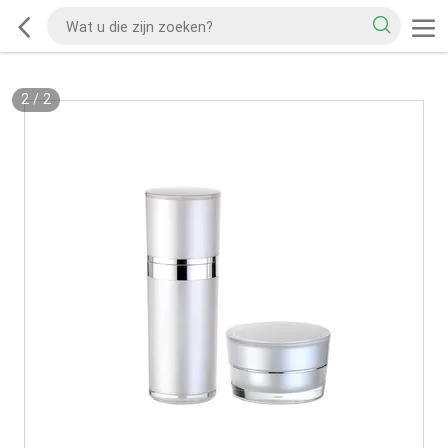
2
/
2