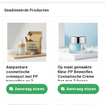
Geadviseerde Producten
Aanpasbare
Op maat gemaakte
cosmetische
Kleur PP Binnenfles
Thuis
crèmepot met PP
Cosmetische Crème
binnenfles en 7-
Pot met 7 Dagen
daagse
Verzending Monster
Aanvraag sturen
Aanvraag sturen
Producten
monsterverzending
voor Huidverzorging
Crème Verpakking
Over ons