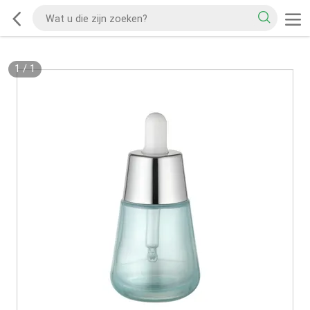
1
/
1