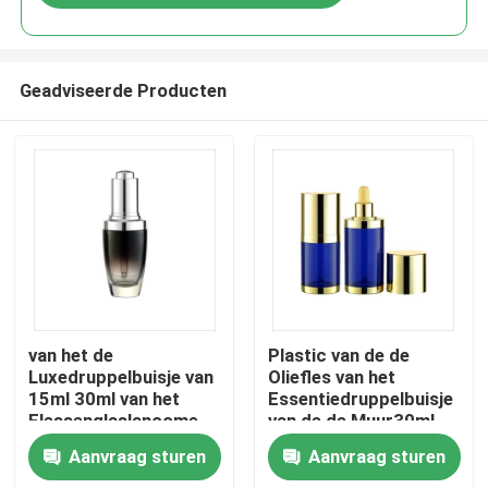
Geadviseerde Producten
Thuis
van het de
Plastic van de de
Luxedruppelbuisje van
Oliefles van het
15ml 30ml van het
Essentiedruppelbuisje
Producten
Flessenglaslancome
van de de Muur30ml
van het de Essentie
50ml Cilinder Dubbele
Aanvraag sturen
Aanvraag sturen
Lege Oog de
het Druppelbuisjefles
Over ons
Dalingsfles