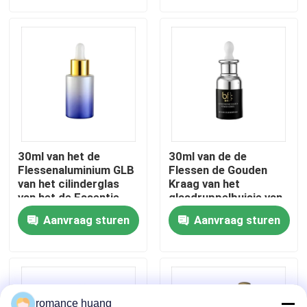
Fabrieksreis
Kwaliteitscontrole
Contacteer ons
30ml van het de
30ml van de de
Vraag een offerte aan
Flessenaluminium GLB
Flessen de Gouden
van het cilinderglas
Kraag van het
van het de Essentie
glasdruppelbuisje van
Lege Glas het
het de Essentieglas
Kosmetische Fles Zonder lucht
Aanvraag sturen
Aanvraag sturen
Druppelbuisjeflessen
Fles Zilveren GLB
kosmetische lotionfles
Kosmetische Roomkruik
romance huang