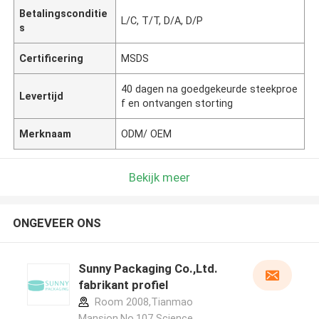
Betalingsconditie
L/C, T/T, D/A, D/P
s
Certificering
MSDS
40 dagen na goedgekeurde steekproe
Levertijd
f en ontvangen storting
Merknaam
ODM/ OEM
Bekijk meer
ONGEVEER ONS
Sunny Packaging Co.,Ltd.
fabrikant profiel
Room 2008,Tianmao
Mansion,No.107 Science