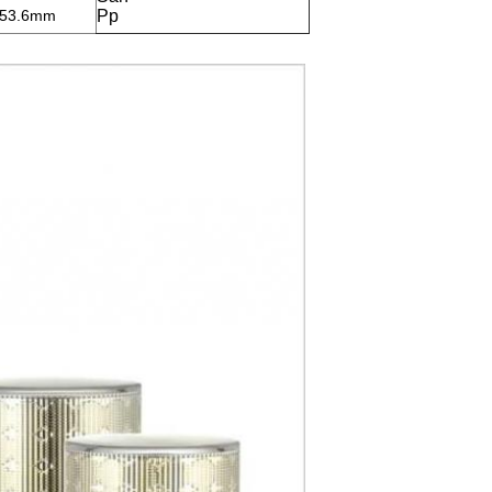
53.6mm
Pp