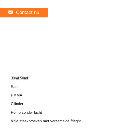
Contact nu
30ml 50ml
San
PMMA
Cilinder
Pomp zonder lucht
Vrije steekproeven met verzamelde frieght