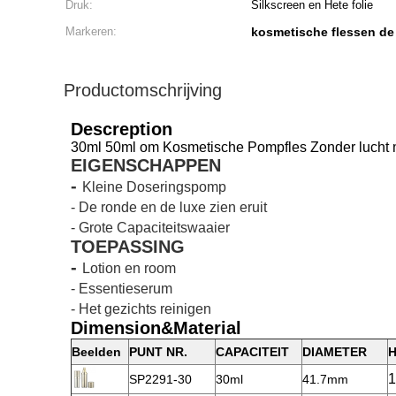
Druk:
Silkscreen en Hete folie
Markeren:
kosmetische flessen de
Productomschrijving
Descreption
30ml 50ml om Kosmetische Pompfles Zonder lucht
EIGENSCHAPPEN
-
Kleine Doseringspomp
- De ronde en de luxe zien eruit
- Grote Capaciteitswaaier
TOEPASSING
-
Lotion en room
- Essentieserum
- Het gezichts reinigen
Dimension&Material
Beelden
PUNT NR.
CAPACITEIT
DIAMETER
SP2291-30
30ml
41.7mm