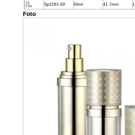
Sp2291-50
50ml
41.7mm
1
Foto