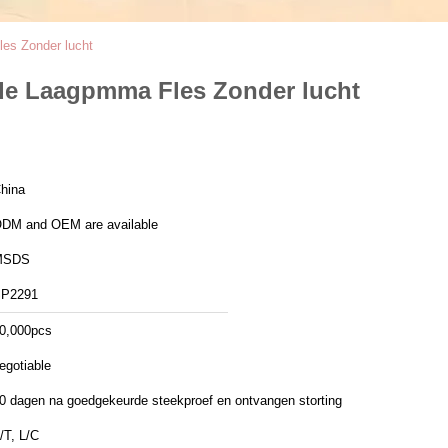
es Zonder lucht
de Laagpmma Fles Zonder lucht
hina
DM and OEM are available
MSDS
P2291
0,000pcs
egotiable
0 dagen na goedgekeurde steekproef en ontvangen storting
/T, L/C