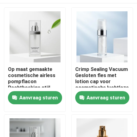
Op maat gemaakte
Crimp Sealing Vacuum
cosmetische airless
Gesloten fles met
pompflacon
lotion cap voor
Rechthoekige stijl
cosmetische luchtloze
ISO9001
pomp verpakking
Thuis
Aanvraag sturen
Aanvraag sturen
gecertificeerd voor
serums, lotions en
huidverzorgingsverpakkingen
Producten
Over ons