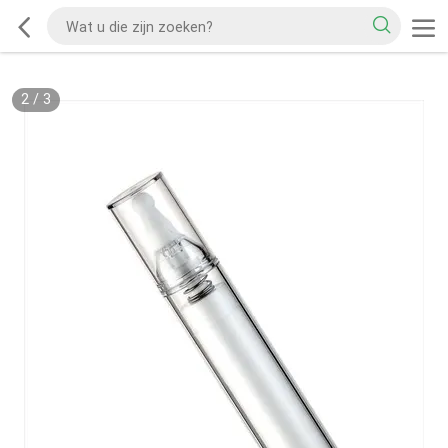
2
/
3