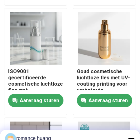
huidverzorgingsverpakkingen
Fabrieksreis
Kwaliteitscontrole
Contacteer ons
ISO9001
Goud cosmetische
Vraag een offerte aan
gecertificeerde
luchtloze fles met UV-
cosmetische luchtloze
coating printing voor
fles met
verbeterde
schroefverzegeling en
duurzaamheid en 40-
Kosmetische Fles Zonder lucht
Aanvraag sturen
Aanvraag sturen
aanpasbaar afdrukken
45 dagen doorlooptijd
voor gevoelige
ingrediënten
kosmetische lotionfles
Kosmetische Roomkruik
romance huang