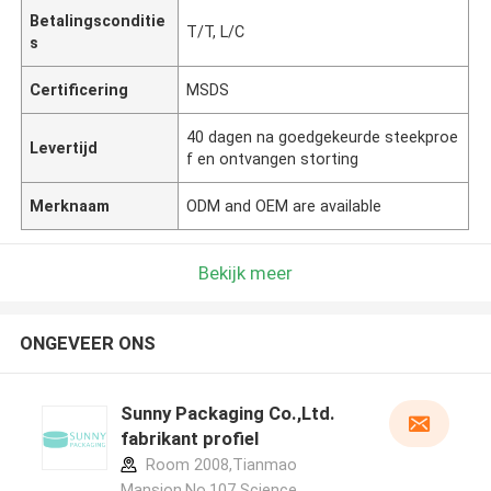
Betalingsconditie
T/T, L/C
s
Certificering
MSDS
40 dagen na goedgekeurde steekproe
Levertijd
f en ontvangen storting
Merknaam
ODM and OEM are available
Bekijk meer
ONGEVEER ONS
Sunny Packaging Co.,Ltd.
fabrikant profiel
Room 2008,Tianmao
Mansion,No.107 Science