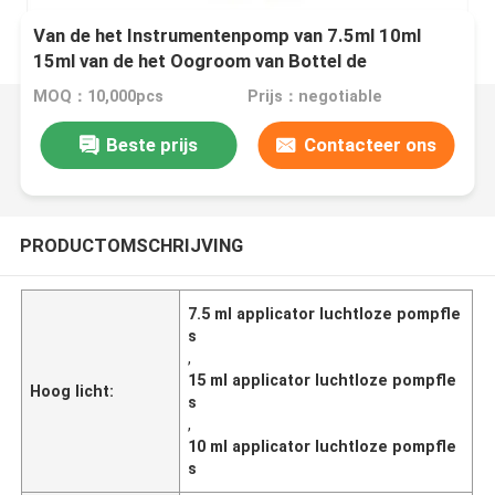
Van de het Instrumentenpomp van 7.5ml 10ml
15ml van de het Oogroom van Bottel de
flessenbroodje Zonder lucht op fles
MOQ：10,000pcs
Prijs：negotiable
Beste prijs
Contacteer ons
PRODUCTOMSCHRIJVING
7.5 ml applicator luchtloze pompfle
s
,
15 ml applicator luchtloze pompfle
Hoog licht:
s
,
10 ml applicator luchtloze pompfle
s