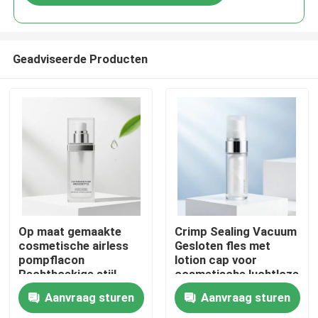
Geadviseerde Producten
Thuis
Op maat gemaakte
Crimp Sealing Vacuum
cosmetische airless
Gesloten fles met
pompflacon
lotion cap voor
Producten
Rechthoekige stijl
cosmetische luchtloze
ISO9001
pomp verpakking
Aanvraag sturen
Aanvraag sturen
gecertificeerd voor
Over ons
serums, lotions en