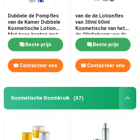
Plastiek Gelamineerde Buis
Dubbele de Pompfles
van de de Lotionfles
van de Kamer Dubbele
van 30ml 60ml
Kosmetische Lotion
Kosmetische van het
Plastic Schroefdeksel
Met twee kanten met
de Olielichaam van de
Duidelijk GLB
het Serumlotion de
Beste prijs
Beste prijs
Pompfles
Kosmetische Lotionpomp
Contacteer ons
Contacteer ons
Plastic Trekkerspuitbus
De Pomp van de schuimautomaat
Kosmetische Roomkruik
(97)