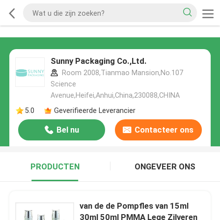
Sunny Packaging Co.,Ltd.
Room 2008,Tianmao Mansion,No.107
Science
Avenue,Heifei,Anhui,China,230088,CHINA
5.0
Geverifieerde Leverancier
Bel nu
Contacteer ons
PRODUCTEN
ONGEVEER ONS
van de de Pompfles van 15ml
30ml 50ml PMMA Lege Zilveren