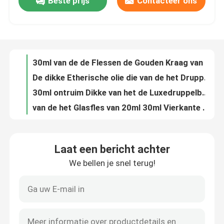
Beste prijs
Contacteer ons
Van het de Luxedruppelbuisje van de hellingsschouder 30ml van de het Flessenglasessentie de Flessenaluminium GLB
30ml van de de Flessen de Gouden Kraag van het glasdruppelbuisje van het de Essentieglas Fles Zilveren GLB
Fabrieksreis
De dikke Etherische olie die van de het Druppelbuisjefles van het Bodem30ml Glas de Berijpte Drukknop GLB verpakken van Druppelbuisjeflessen
30ml ontruim Dikke van het de Luxedruppelbuisje van het Muurglas van het de Flessen Grote Zilveren Aluminium GLB de Kegelvorm
Kwaliteitscontrole
van de het Glasfles van 20ml 30ml Vierkante Kosmetische van het de Pompglb Lege Glas Gouden de Stichtingsfles
van het de Schakelaardruppelbuisje GLB van 30ml 50ml Amber Spherical Luxury Dropper Bottle Gouden van de de Massageolie het Glasfles
Contacteer ons
Dikke van de de Flessen30ml PETG Cilinder van het Muur20ml Plastic Druppelbuisje het Druppelbuisjefles
De hoge schoonheidsmiddelen die van quality5g 15g 30g 50g de plastic container van het de kruik acrylpoeder van de kruikroom verpakken
Milieuvriendelijke Lege Lotionfles voor van de de Pomplotion van de Huidzorg de Kosmetische van de de Flessenhuid Zorg Packi
Vraag een offerte aan
Transparant de Flessen10ml 15ml 20ml 25ml HUISDIER van het Luxedruppelbuisje met GLB
Laat een bericht achter
Het brede van de de Roomkruik 30g 50g van de Mond Dubbele Muur Schroefdeksel van de Lotionkruiken Kleine
Kosmetische Fles Zonder lucht
We bellen je snel terug!
Pp-Geval 12.1mm van de Lippenstiftbuis 12.7mm Recylable Lippenpommadefles
De Lippenpommadebuis van de Recylablepp Diamond Lipstick Case Cosmetic Packaging Lippenstift
kosmetische lotionfles
2 in 1 Geval 2 van de Lippenstiftbuis Geval van de Kleuren het Creatieve Lege Lippenstift 9.2mm Kop
Plastic Leeg de Lippenstiftgeval die van Mini Lipstick Tubes 2g HG5191B verpakken
Kosmetische Roomkruik