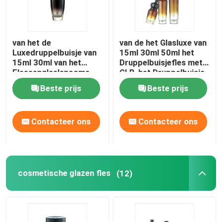
van het de
van de het Glasluxe van
Luxedruppelbuisje van
15ml 30ml 50ml het
15ml 30ml van het
Druppelbuisjefles met
Flessenglaslancome
GLB-het Druppelbuisje
van het de Essentie
van de Etherische
Beste prijs
Beste prijs
Lege Oog de
oliefles
Dalingsfles
Contacteer ons
Contacteer ons
cosmetische glazen fles
(12)