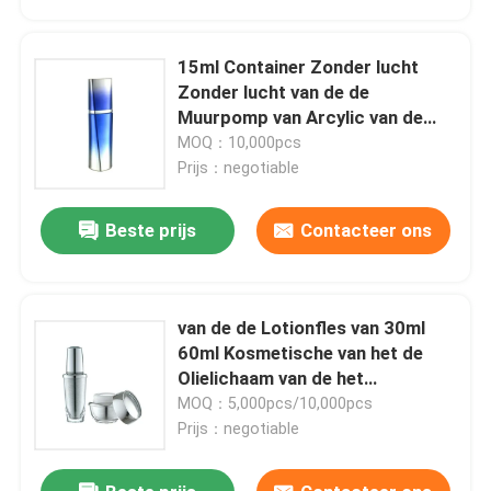
15ml Container Zonder lucht
Zonder lucht van de de
Muurpomp van Arcylic van de
driehoeks de Kosmetische Fles
MOQ：10,000pcs
Dubbele
Prijs：negotiable
Beste prijs
Contacteer ons
van de de Lotionfles van 30ml
Thuis
60ml Kosmetische van het de
Olielichaam van de het
Serumlotion de Pompfles
MOQ：5,000pcs/10,000pcs
Producten
Prijs：negotiable
Over ons