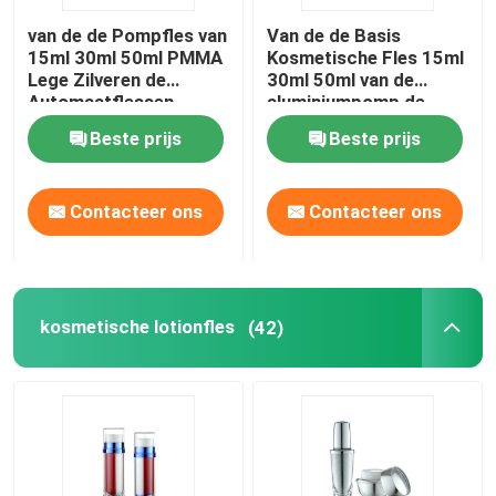
van de de Pompfles van
Van de de Basis
Lege Eyelinerfles
15ml 30ml 50ml PMMA
Kosmetische Fles 15ml
Lege Zilveren de
30ml 50ml van de
Automaatflessen
aluminiumpomp de
Het Geval van de oogschaduwmake-up
Zonder lucht Zonder
Pompfles Zonder lucht
Beste prijs
Beste prijs
lucht
Zonder lucht
lege mascarabuis
Contacteer ons
Contacteer ons
plastic broodje op fles
kosmetische lotionfles
(42)
Shampoo en veredelingsmiddelfles
middel om nagellak te verwijderenfles
Aluminiumfles en Kruik