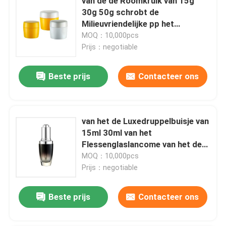
van de de Roomkruik van 15g
30g 50g schrobt de
Milieuvriendelijke pp het
Lichaamsboter Kruiken
MOQ：10,000pcs
Kosmetische Kruiken
Prijs：negotiable
Beste prijs
Contacteer ons
van het de Luxedruppelbuisje van
15ml 30ml van het
Flessenglaslancome van het de
Essentie Lege Oog de
MOQ：10,000pcs
Dalingsfles
Prijs：negotiable
Beste prijs
Contacteer ons