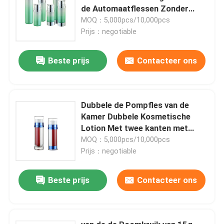
de Automaatflessen Zonder
lucht Zonder lucht
MOQ：5,000pcs/10,000pcs
Prijs：negotiable
Beste prijs
Contacteer ons
Dubbele de Pompfles van de
Kamer Dubbele Kosmetische
Lotion Met twee kanten met
Duidelijk GLB
MOQ：5,000pcs/10,000pcs
Prijs：negotiable
Beste prijs
Contacteer ons