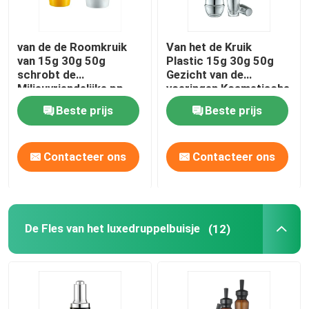
van de de Roomkruik
Van het de Kruik
van 15g 30g 50g
Plastic 15g 30g 50g
schrobt de
Gezicht van de
Milieuvriendelijke pp
voeringen Kosmetische
het Lichaamsboter
Room de Room
Beste prijs
Beste prijs
Kruiken Kosmetische
Kosmetische Kruik
Kruiken
Contacteer ons
Contacteer ons
De Fles van het luxedruppelbuisje
(12)