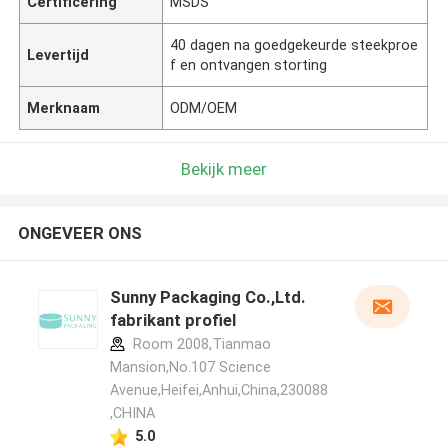
Certificering
MSDS
40 dagen na goedgekeurde steekproe
Levertijd
f en ontvangen storting
Merknaam
ODM/OEM
Bekijk meer
ONGEVEER ONS
Sunny Packaging Co.,Ltd.
fabrikant profiel
Room 2008,Tianmao
Mansion,No.107 Science
Avenue,Heifei,Anhui,China,230088
,CHINA
5.0