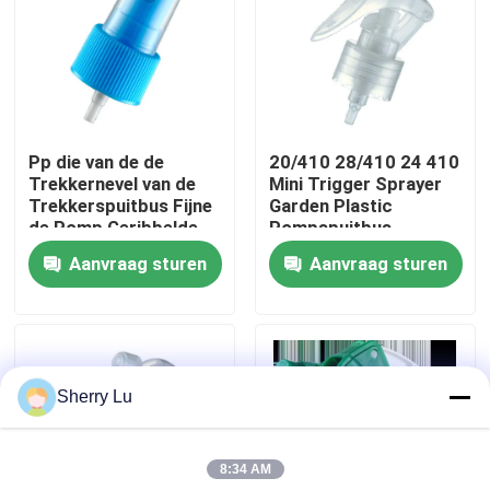
Fabrieksreis
Kwaliteitscontrole
Pp die van de de
20/410 28/410 24 410
Trekkernevel van de
Mini Trigger Sprayer
Contacteer ons
Trekkerspuitbus Fijne
Garden Plastic
de Pomp Geribbelde
Pompspuitbus
Kraag schuimen
Aanvraag sturen
Aanvraag sturen
Vraag een offerte aan
Kosmetische Fles Zonder lucht
Sherry Lu
kosmetische lotionfles
8:34 AM
Kosmetische Roomkruik