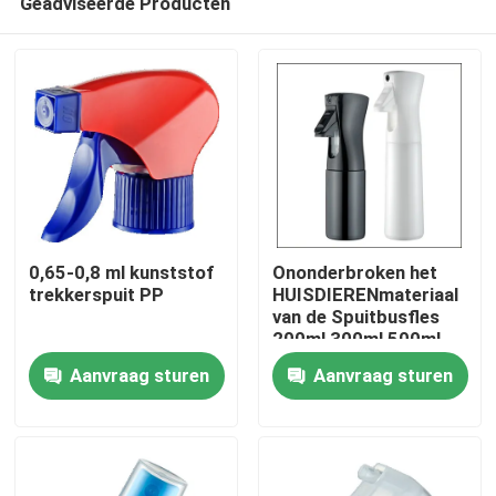
Geadviseerde Producten
0,65-0,8 ml kunststof
Ononderbroken het
trekkerspuit PP
HUISDIERENmateriaal
van de Spuitbusfles
200ml 300ml 500ml
Thuis
Aanvraag sturen
Aanvraag sturen
Producten
Over ons