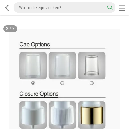
2
/
3